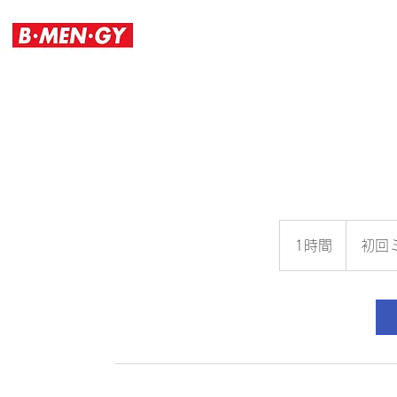
初
回
1時間
1
初回
ミ
ー
時
テ
ィ
ン
グ