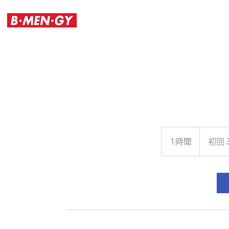
初
回
1時間
1
初回
ミ
ー
時
テ
ィ
ン
グ